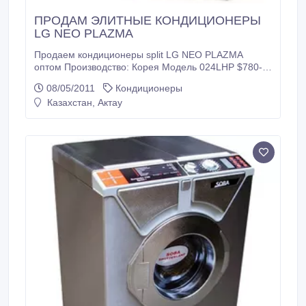
ПРОДАМ ЭЛИТНЫЕ КОНДИЦИОНЕРЫ
LG NEO PLAZMA
Продаем кондиционеры split LG NEO PLAZMA
оптом Производство: Корея Модель 024LHP $780-
800 09LHP - $430-440 03LHP(колонник)- от 1200
08/05/2011
Кондиционеры
долл В розницу 024LHP 142 000 тенге 09LHP - 75
Казахстан, Актау
500 тенге 03LHP- 300 000 тенге Товар в Алматы.
NEO Plasma предназначена для охлаждения и
осушения воздуха в жилых и офисных помещениях
площадью до 70 кв.