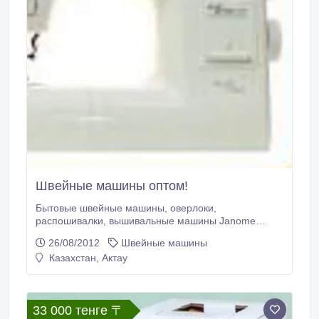
Швейные машины оптом!
Бытовые швейные машины, оверлоки,
распошивалки, вышивальные машины Janome
оптом и в розницу! Доставка по всем городам
26/08/2012
Швейные машины
Казахстана. Зап.части и дополнительные
Казахстан, Актау
принадлежности для бытового и промышленного
швейного оборудования: иглы, лапки, игольные
пластины, челночные устройства, ножи, петлители,
ножницы и т.
33 000 тенге 〒