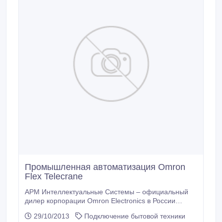
Промышленная автоматизация Omron
Flex Telecrane
АРМ Интеллектуальные Системы – официальный
дилер корпорации Omron Electronics в России
предлагает широкий спектр оборудования для
29/10/2013
Подключение бытовой техники
систем автоматизации и управления