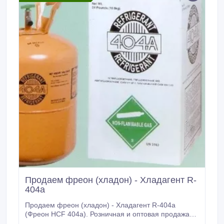
Продаем фреон (хладон) - Хладагент R-
404a
Продаем фреон (хладон) - Хладагент R-404a
(Фреон HCF 404а). Розничная и оптовая продажа
(поставка по регионам). Вес фреона : баллон -10.8