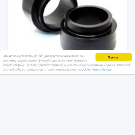
Мы используем файлы cookie для персонализации контента и
Принять!
рекламы, предоставления функций социальных сетей и анализа
нашего трафика. На сайте действует политика о неразглашении персональных данных. Используя
АвтоПроставки для увеличения
этот веб-сайт, вы соглашаетесь с нашим использованием coookies.
Узнать больше
клиренса (ПОЛИУРЕТАН)
04/08/2026
Запчасти для автомобилей
Казахстан, Актау