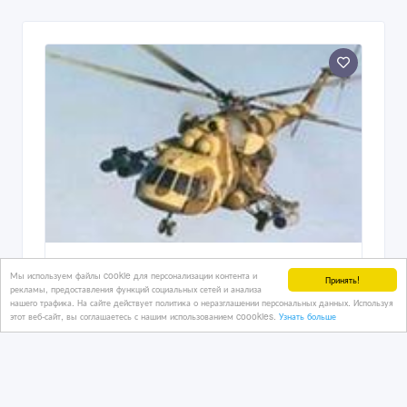
Мы используем файлы cookie для персонализации контента и
Принять!
рекламы, предоставления функций социальных сетей и анализа
нашего трафика. На сайте действует политика о неразглашении персональных данных. Используя
этот веб-сайт, вы соглашаетесь с нашим использованием coookies.
Узнать больше
Оборудование, комплектующие, ЗИП
для вертолетов Ми-8, Ми-8Т,
Ми-8МТВ и