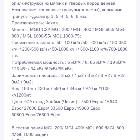
премиксы, комбикорма/корма, и кормовые смеси,
хмель, камыш, овечья шерсть, куриный комет, навоз,
лузга подсолнечника/овса/гречихи и другая биомасса
растительного происхождения, а также древесные
опилки/стружки из мягких и твердых пород дерева.
Назначение: топливные гранулы(пеллеты), кормовые
гранулы –диаметр 3, 5; 4, 5; 6; 8 мм.
Производитель: Чехия
Модель: MGB 100/ MGL 200 / MGL 400 / MGL 600/ MGL
800 / MGL 1000-55/ MGL 1000-75;
Производительность: 50 -100 кг/ч /50 -200 кг/ч / 150-350
кг/ч / 200-500 кг/ч /450-1000 кг/ч / 600-1100 кг/ч/700-1800
кг/ч;
Потребляемая мощность : 6 кВт/ч / 8, 85 кВт/ч / 19 кВт/ч
/ 26 кВт / 34 кВт /62кВт/95 кВт;
Занимаемая площадь : 2 м2 / 4 м2 / 8 м2 / 8 м2 / 8 м2/
9м2 / 9м2;
Вес: 180 кг / 430 кг / 580 кг / 845 кг / 970 кг /1100
кг/1200кг;
Цена FCA склад Зноймо(Чехия) : 7500 Евро/ 16640
Евро/ 27800 Евро/ 33500 Евро /49900 Евро