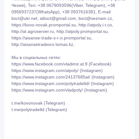
v=JMnFnsUG9Ho&feature=related
https://www.youtube.com/watch?x-yt-ts=1421914688&x-yt-
cl=84503534&v=2mWFarIBGY0
Поставщик в страны СНГ: AISANSE TRADE s.r.o (Прага,
Чехия), Тел.:+38 0679093596(Viber, Telegram), +38
0956937237(WhatsApp), +38 0937616381, E-mail:
bsct@ukr.net, atbsct@gmail.com, bsct@seznam.cz,
https://kovo-novak.promportal.su, http://atpoly.i-r.co,
http://at.agroserver.ru, http://atpoly.promportal.su,
https://aisanse-trade-s-r-o.promportal.su,
http://aisansetradesro.tomas.kz,
Мы в социальных сетях:
https://www.facebook.com/vladimir.at.9 (Facebook)
https://www.instagram.com/atpoly/ (Instagram)
https://www.instagram.com/24137685at/ (Instagram)
https://www.instagram.com/polytradeltd/ (Instagram)
https://www.instagram.com/vladpoly/ (Instagram)
t.me/kovonovak (Telegram)
t.me/polytradeltd (Telegram)