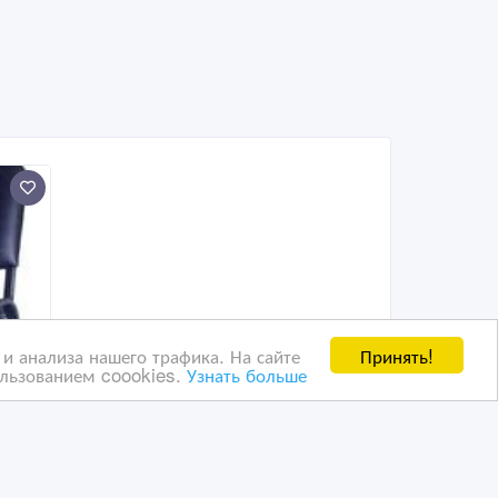
Принять!
и анализа нашего трафика. На сайте
ользованием coookies.
Узнать больше
ком