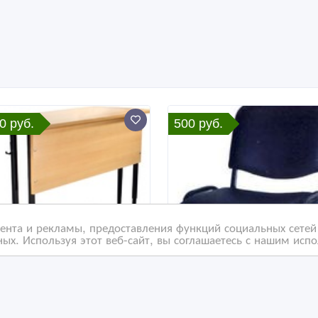
0 руб.
500 руб.
нта и рекламы, предоставления функций социальных сетей 
ых. Используя этот веб-сайт, вы соглашаетесь с нашим исп
лы офисные, Парты,
Стулья на металличес
лы для аудиторий,
каркасе, Стулья изо,