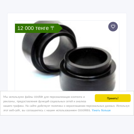
12 000 тенге 〒
Мы используем файлы cookie для персонализации контента и
Принять!
рекламы, предоставления функций социальных сетей и анализа
нашего трафика. На сайте действует политика о неразглашении персональных данных. Используя
АвтоПроставки для увеличения
этот веб-сайт, вы соглашаетесь с нашим использованием coookies.
Узнать больше
клиренса (ПОЛИУРЕТАН)
04/08/2026