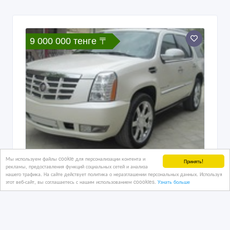
9 000 000 тенге 〒
Мы используем файлы cookie для персонализации контента и
Принять!
рекламы, предоставления функций социальных сетей и анализа
Cadillac Escalade 2007 (Американец)
нашего трафика. На сайте действует политика о неразглашении персональных данных. Используя
этот веб-сайт, вы соглашаетесь с нашим использованием coookies.
Узнать больше
20/02/2017
Внедорожники