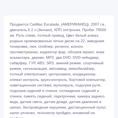
Продается Cadillac Escalade, (АМЕРИКАНЕЦ), 2007 г.в.,
двигатель 6.2 л (бензин), КПП типтроник, Пробег 79500
км, Руль слева, полный привод, Цвет белый алмаз,
родные хромированные литые диски на 22, заводская
тонировка, люк, спойлер, релинги, ксенон,
противотуманки, корректор фар, обогрев зеркал, кожа
алькантара, дерево, MP3, два DVD, DVD-чейнджер,
сабвуфер, ГУР, ABS, SRS, зимний режим, спортивный
режим, сигнализация, автозавод, иммобилайзер,
полный электропакет, центрозамок, кондиционер,
климат-контроль, круиз-контроль, бортовой компьютер,
навигационная система, мультируль, подогрев руля,
подогрев сидений и спинок, охлаждение сидений и
спинок, память сидений, парктроники, камера заднего
вида, датчик света, датчик дождя, датчик давления в
шинах, беспроводные наушники, дистанционный пульт,
налог уплачен, техосмотр пройден, вложений не