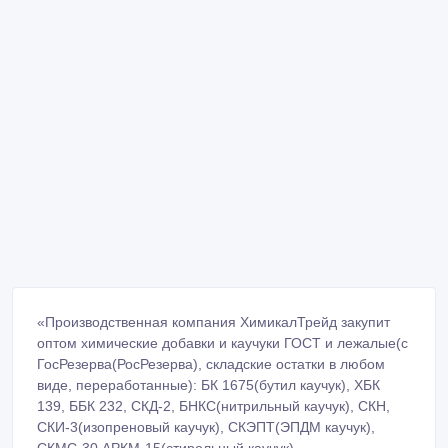
«Производственная компания ХимикалТрейд закупит
оптом химические добавки и каучуки ГОСТ и лежалые(с
ГосРезерва(РосРезерва), складские остатки в любом
виде, переработанные): БК 1675(бутил каучук), ХБК
139, ББК 232, СКД-2, БНКС(нитрильный каучук), СКН,
СКИ-3(изопреновый каучук), СКЭПТ(ЭПДМ каучук),
СКМС-30 АРКМ-15(стирольный каучук),