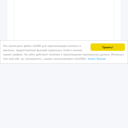
Мы используем файлы cookie для персонализации контента и
Принять!
рекламы, предоставления функций социальных сетей и анализа
нашего трафика. На сайте действует политика о неразглашении персональных данных. Используя
этот веб-сайт, вы соглашаетесь с нашим использованием coookies.
Узнать больше
Погрузитесь в атмосферу настоящего
банного отдыха
15/01/2025
Спецпредложения
Казахстан, Актау