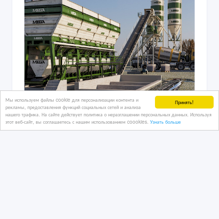
Мы используем файлы cookie для персонализации контента и
Принять!
рекламы, предоставления функций социальных сетей и анализа
нашего трафика. На сайте действует политика о неразглашении персональных данных. Используя
Бетонный завод объемом 30 м³
этот веб-сайт, вы соглашаетесь с нашим использованием coookies.
Узнать больше
15/01/2025
Инструменты и оборудование
Казахстан, Актау