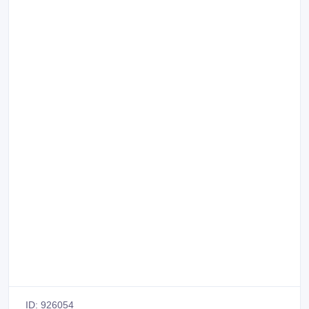
ID: 926054
Создано: 15/06/2019