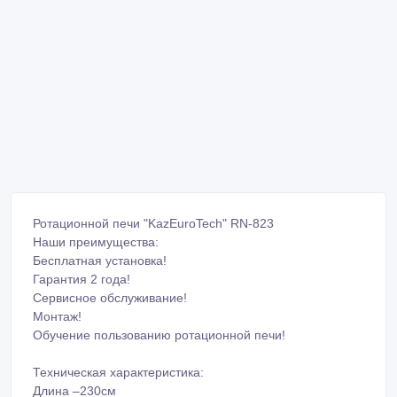
Ротационной печи "KazEuroTech" RN-823
Наши преимущества:
Бесплатная установка!
Гарантия 2 года!
Сервисное обслуживание!
Монтаж!
Обучение пользованию ротационной печи!
Техническая характеристика:
Длина –230см
Высота –285см
Ширина –160см
Вес –3200кг
Загрузка хлеба за один раз –240шт
Максимальная температура –400с*
Количество вместительности форм –240шт
Размер форм –500гр