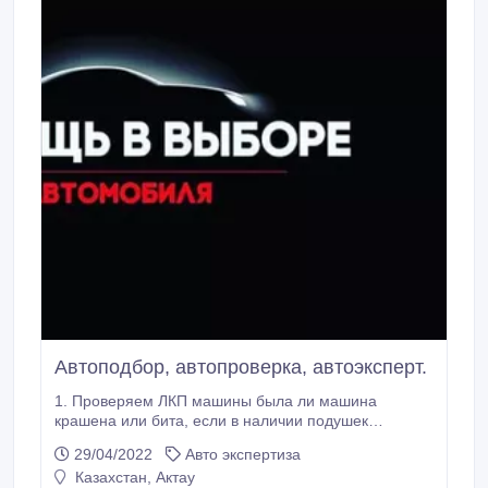
Автоподбор, автопроверка, автоэксперт.
1. Проверяем ЛКП машины была ли машина
крашена или бита, если в наличии подушек
безопасности, оригинальность стёкол, сварочных
29/04/2022
Авто экспертиза
точек, целостность лонжеронов и т.д. Проверяем
Казахстан, Актау
оригиналсти пробега. 2. Делаем диагностику