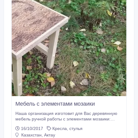
Мебель с элементами мозаики
Наша организация изготовит для Вас деревянную
мебель ручной работы с элементами мозаики:
Детская мебель, столы, стулья, мебельные фасады,
16/10/2017
Кресла, стулья
журнальные столики и многое другое. Мы
Казахстан, Актау
принимаем заказы из других регионов по