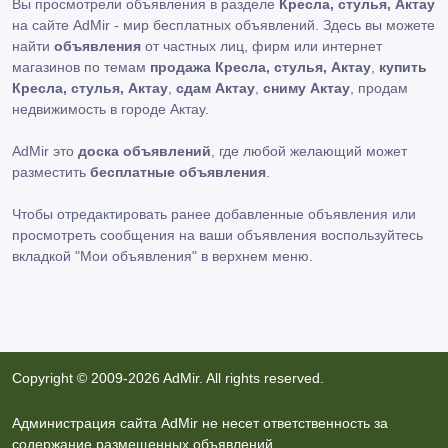
Вы просмотрели объявления в разделе
Кресла, стулья, Актау
на сайте AdMir - мир бесплатных объявлений. Здесь вы можете
найти
объявления
от частных лиц, фирм или интернет
магазинов по темам
продажа Кресла, стулья, Актау
,
купить
Кресла, стулья, Актау
,
сдам Актау
,
сниму Актау
, продам
недвижимость в городе Актау.
AdMir это
доска объявлений
, где любой желающий может
разместить
бесплатные объявления
.
Чтобы отредактировать ранее добавленные объявления или
просмотреть сообщения на ваши объявления воспользуйтесь
вкладкой
"Мои объявления"
в верхнем меню.
Copyright © 2009-2026 AdMir. All rights reserved.
Администрация сайта AdMir не несет ответственность за
содержание размещенных объявлений.