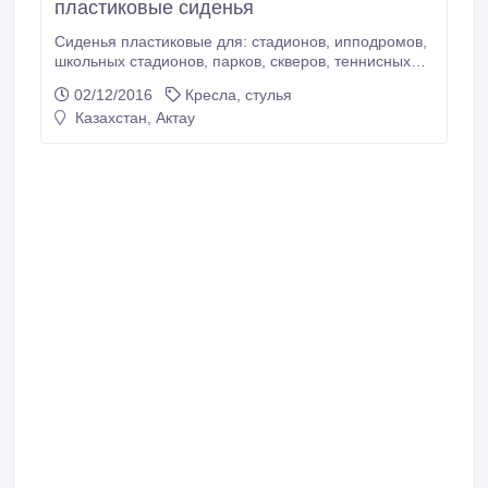
пластиковые сиденья
Сиденья пластиковые для: стадионов, ипподромов,
школьных стадионов, парков, скверов, теннисных
кортов, зон отдыха, и т. д. 1) Ширина сиденья:
02/12/2016
Кресла, стулья
459мм 2) Высота спинки: 319 мм 3) Глубина
Казахстан, Актау
сиденья: 409 мм 4) Два крепежных отверстия
(расстояние между отверстиями 195мм) 5) Четыре
сливных отверстия 6) Прочные, из полимерного
сырья.