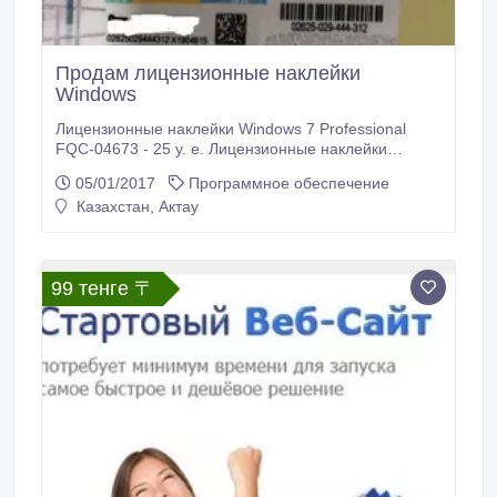
Продам лицензионные наклейки
Windows
Лицензионные наклейки Windows 7 Professional
FQC-04673 - 25 y. e. Лицензионные наклейки
Windows 8.1 Professional FQC-06930 - 28 y. e.
05/01/2017
Программное обеспечение
Лицензионные наклейки Windows Professional 10
Казахстан, Актау
FQC-08909 -30 y. e. Наклейки абсолютно
новые.Гарантированная активация!В комплект
поставки входит сама наклейка (лицензионный
сертификат СОА).
99 тенге 〒