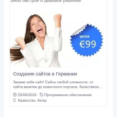
Создание сайтов в Германии
Закажи себе сайт! Сайты любой сложности, от
сайта-визитки до новостного портала. Качественное
продвижение. Редизайн. Сайт визитка за 9 евро.
25/06/2016
Программное обеспечение
Доступные цены, высокое качество!.
Казахстан, Актау