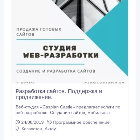
Разработка сайтов. Поддержка и
продвижение.
Веб-студия «Caspian Castle» предлагает услуги по
веб-разработке. Создание сайтов, мобильных
приложений, поддержка сайтов и продвижение. А
24/08/2019
Программное обеспечение
так же услуги SMM специалистов, частичное или
Казахстан, Актау
полное ведение соц.сетей. Настройка
трагетированной рекламы. Запуск контекстной