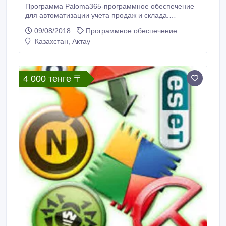
Программа Paloma365-программное обеспечение
для автоматизации учета продаж и склада.
Подходит более чем для 50 сфер Бизнеса -
09/08/2018
Программное обеспечение
Общепит -Торговля -Услуги Программа бесплатна в
Казахстан, Актау
течении 15 дней+ пос оплата БЕСПЛАТНАЯ
ТЕХНИЧЕСКАЯ ПОДДЕРЖКА Большой
ФУНКЦИОНАЛ Работает как на POS-системах, так и
на планшетах, ноутбуках, телефонах.
4 000 тенге 〒