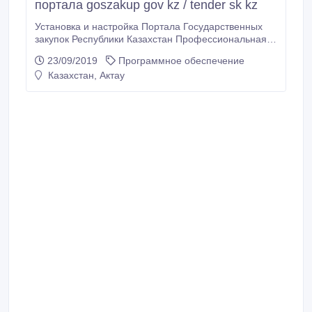
портала goszakup gov kz / tender sk kz
Установка и настройка Портала Государственных
закупок Республики Казахстан Профессиональная
установка, настройка и продление ключей ЭЦП для
23/09/2019
Программное обеспечение
веб-портала государственных закупок • Установка и
Казахстан, Актау
настройка Вашего компьютера для работы с
Порталом электронных закупок АО «Фонд
национального благосостояния «Самрук-Қазына».