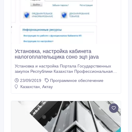
Установка, настройка кабинета
налогоплательщика соно эцп java
Установка и настройка Портала Государственных
закупок Республики Казахстан Профессиональная
установка, настройка и продление ключей ЭЦП для
23/09/2019
Программное обеспечение
веб-портала государственных закупок • Установка и
Казахстан, Актау
настройка Вашего компьютера для работы с
Порталом электронных закупок АО «Фонд
национального благосостояния «Самрук-Қазына».