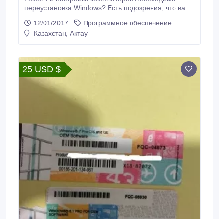
переустановка Windows? Есть подозрения, что ваш
компьютер заражен ВИРУСАМИ? Нужны
12/01/2017
Программное обеспечение
ПРОГРАММЫ и ИГРЫ? ЗВОНИТЕ, здесь ПОМОГУТ
Казахстан, Актау
СОТ: 8701-4624900.
25 USD $