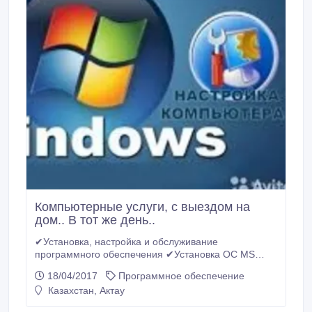
Компьютерные услуги, с выездом на
дом.. В тот же день..
✔Установка, настройка и обслуживание
программного обеспечения ✔Установка ОС MS
Windows XP/7/8.1/10 ✔Установка MS Office 2007,
18/04/2017
Программное обеспечение
2013 ✔Установка програмных продуктов AutoCad,
Казахстан, Актау
ArchiCAD, Adobe Photoshop, Софт для видео
монтажа Sony Vegas Pro 13. ✔Установка