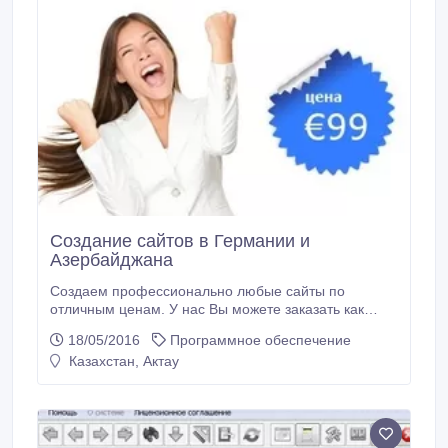
Создание сайтов в Германии и
Азербайджана
Создаем профессионально любые сайты по
отличным ценам. У нас Вы можете заказать как
самый простой и доступный сайт, так и серьезные
18/05/2016
Программное обеспечение
проекты. Качественное продвижение. Цены от 99
Казахстан, Актау
евро. www.peacedata.de.