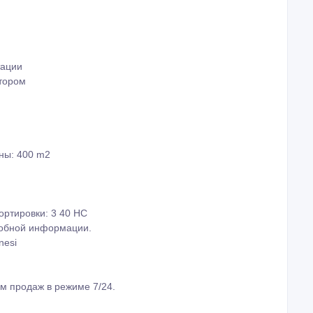
низкому потреблению энергии
тации
тором
ны: 400 m2
ортировки: 3 40 HC
робной информации.
nesi
м продаж в режиме 7/24.