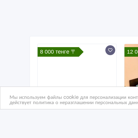
8 000 тенге 〒
12 
Мы используем файлы cookie для персонализации конте
действует политика о неразглашении персональных данн
1 ком кв с видом на море 9
3 к
микрорайон 3 дом.
мик