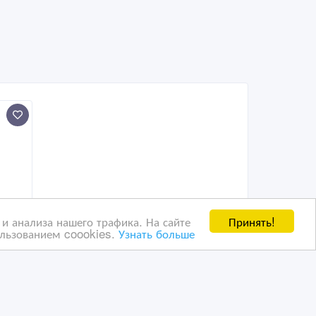
Принять!
и анализа нашего трафика. На сайте
ользованием coookies.
Узнать больше
 8