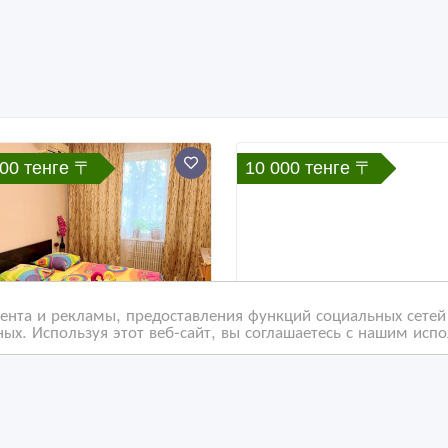
000 тенге 〒
10 000 тенге 〒
нта и рекламы, предоставления функций социальных сетей 
ых. Используя этот веб-сайт, вы соглашаетесь с нашим исп
омнатная квартира 14
Сдаю по суточно 2 ком
рорайон 3 дом 1 этаж
квартиру 7 микрорайон