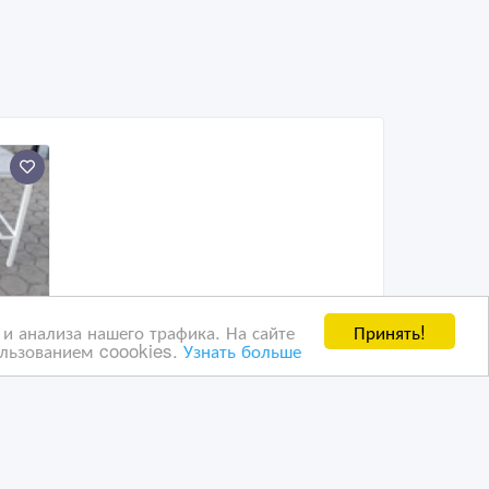
Принять!
и анализа нашего трафика. На сайте
ользованием coookies.
Узнать больше
в