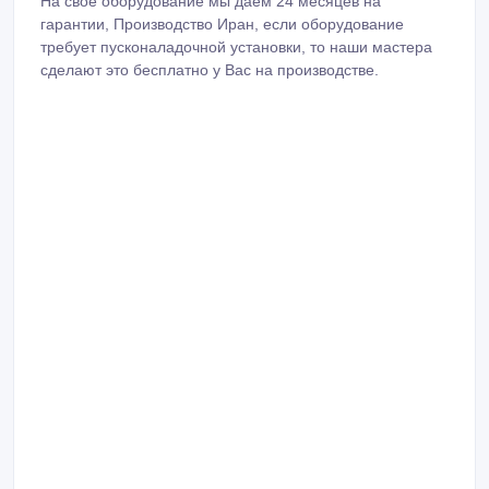
ротационные печи, туннельные печи. тестомесы,
тестораскаточные машины для слоенного теста, линии
для лаваша, миксеры для кремов. расстоечные шкафы,
тестозакаточные машины для багета, тестоделители,
тестоокруглители, хлеборезки, упаковочные аппараты,
и многое другое...
На свое оборудование мы даем 24 месяцев на
гарантии, Производство Иран, если оборудование
требует пусконаладочной установки, то наши мастера
сделают это бесплатно у Вас на производстве.