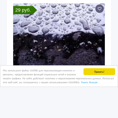
29 руб.
Мы используем файлы cookie для персонализации контента и
Принять!
рекламы, предоставления функций социальных сетей и анализа
Мастика, герметик на основе битума
нашего трафика. На сайте действует политика о неразглашении персональных данных. Используя
этот веб-сайт, вы соглашаетесь с нашим использованием coookies.
Узнать больше
05/08/2026
Строительные материалы
Казахстан, Актау