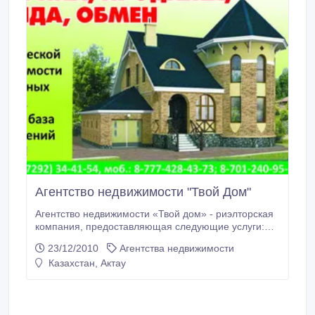
Агентство недвижимости "Твой Дом"
Агентство недвижимости «Твой дом» - риэлторская
компания, предоставляющая следующие услуги:
Операции с квартирами Агентство недвижимости
23/12/2010
Агентства недвижимости
«Твой дом» предлагает квартиры в Актау. Все виды
Казахстан, Актау
риэлторских услуг на вторичном рынке жилья:
продажа квартир, информация о стоимости
квартир. Эксперты помогут вам купить, продать,
сдать, снять квартиру, узнать цены на квартиры в