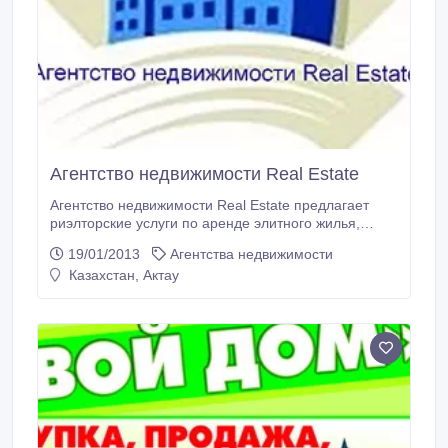
Агентство недвижимости Real Estate
Агентство недвижимости Real Estate предлагает
риэлторские услуги по аренде элитного жилья,
офисов в Актау.Помогает при купле-продаже
19/01/2013
Агентства недвижимости
жилья.земельных участков и коммерческих
Казахстан, Актау
объектов недвижимости. Приглашает
арендодателей, владельцев недвижимости и
платежеспособные компании для взаимовыгодного
сотрудничества.