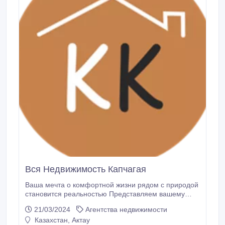
Вся Недвижимость Капчагая
Ваша мечта о комфортной жизни рядом с природой
становится реальностью Представляем вашему
вниманию уникальное предложение – прекрасный
21/03/2024
Агентства недвижимости
дом или квартиру в живописном Капчагае!
Казахстан, Актау
Просторные дома с изысканным дизайном и