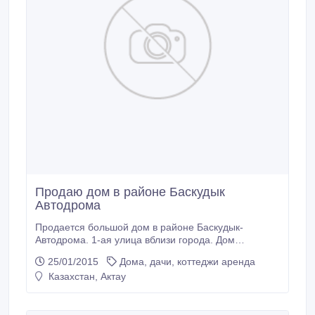
Продаю дом в районе Баскудык
Автодрома
Продается большой дом в районе Баскудык-
Автодрома. 1-ая улица вблизи города. Дом
размером в 180м2. Так же имются баня, 2-комн.
25/01/2015
Дома, дачи, коттеджи аренда
времянка, гараж, туалет, и колодец. В доме все
Казахстан, Актау
условия санузел, дом.тел, свет, газ..