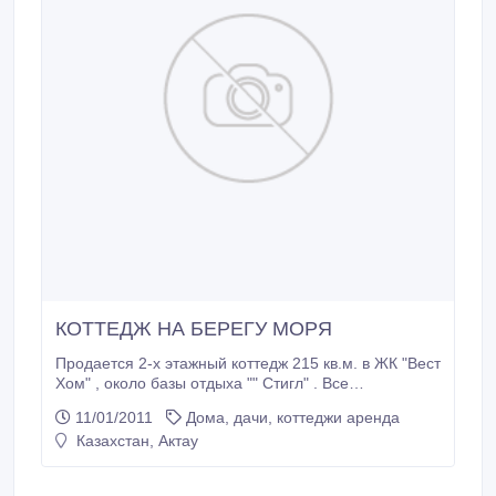
КОТТЕДЖ НА БЕРЕГУ МОРЯ
Продается 2-х этажный коттедж 215 кв.м. в ЖК "Вест
Хом" , около базы отдыха "" Стигл" . Все
коммуникации для круглогодичного проживания,
11/01/2011
Дома, дачи, коттеджи аренда
охрана, соцкультбыт, свой песочный пляж..
Казахстан, Актау