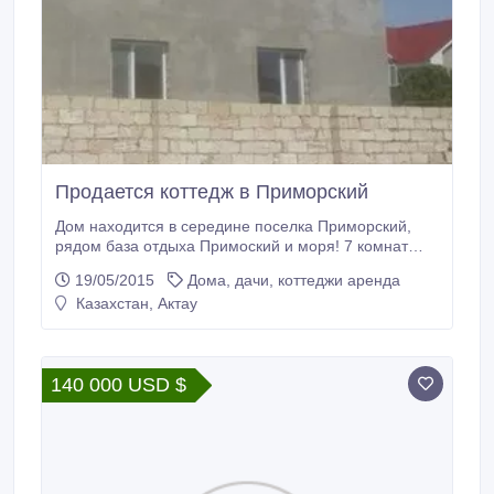
Продается коттедж в Приморский
Дом находится в середине поселка Приморский,
рядом база отдыха Примоский и моря! 7 комнат
+Санузел совмещенный + кухня. Мансарда. тел..
19/05/2015
Дома, дачи, коттеджи аренда
8778 44 666 42 Общая плошадь 350м2.
Казахстан, Актау
140 000 USD $