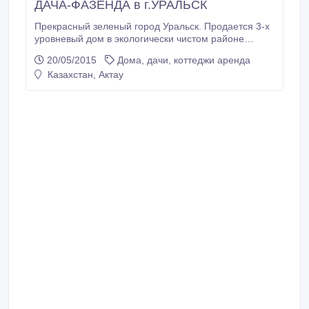
ДАЧА-ФАЗЕНДА в г.УРАЛЬСК
Прекрасный зеленый город Уральск. Продается 3-х
уровневый дом в экологически чистом районе
города Уральск, на берегу реки "Чаган".
20/05/2015
Дома, дачи, коттеджи аренда
Граничащий с участком берег реки может быть
Казахстан, Актау
присвоен, как личный пляж. Территория дома
ровная, чистая и свободная для реализации Ваших
проектов. Общая площадь участка 12, 3 соток,
общая площадь дома 264 м2.