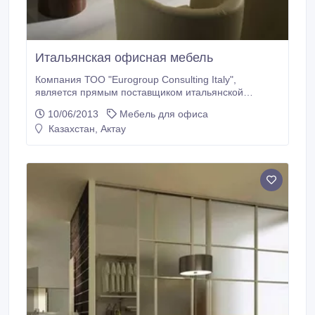
Итальянская офисная мебель
Компания ТОО "Eurogroup Consulting Italy",
является прямым поставщиком итальянской
мебели с разных итальянских фабрик –
10/06/2013
Мебель для офиса
производителей офисной мебели , мебели для
Казахстан, Актау
гостиниц, банков, баров и ресторанов и жилой
мебели разных стилей от классики до модерна. В
салоне итальянской мебели в наличии имеется:
мягкая мебель из натуральной кожи и ткани;
кабинеты руководителя.