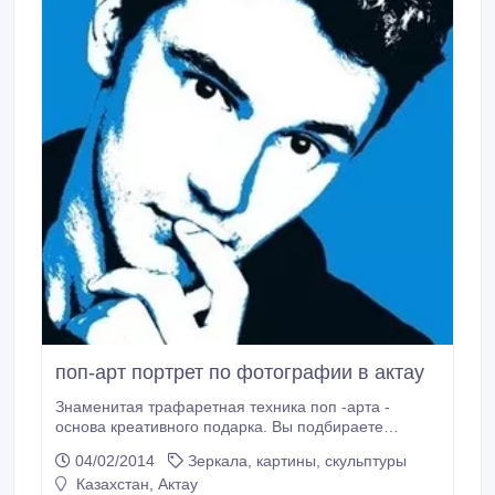
поп-арт портрет по фотографии в актау
Знаменитая трафаретная техника поп -арта -
основа креативного подарка. Вы подбираете
изображение, мы с помощью акриловой краской
04/02/2014
Зеркала, картины, скульптуры
создаем на холсте портрет вашего любимого, друга,
Казахстан, Актау
родителей или начальника. каким оно будет, вы