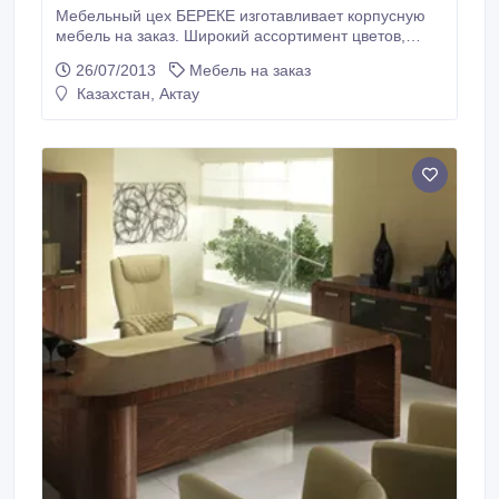
Мебельный цех БЕРЕКЕ изготавливает корпусную
мебель на заказ. Широкий ассортимент цветов,
фурнитур и мебельных материалов для
26/07/2013
Мебель на заказ
изготовление мебели. Мы имеем большой опыт по
Казахстан, Актау
изготовление разных типов корпусной мебели,
изготавливаем мебель по каталогу, журналу и т.д.
Мы следим за качеством наших мебели, дизайна,
сроки и цены, а также за удовлетворением
потребностей наших клиентов.