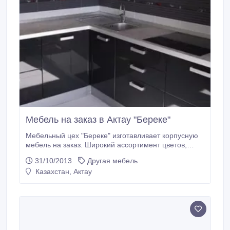
Мебель на заказ в Актау "Береке"
Мебельный цех "Береке" изготавливает корпусную
мебель на заказ. Широкий ассортимент цветов,
фурнитур и мебельных материалов, для
31/10/2013
Другая мебель
изготовления мебели. Мы имеем большой опыт по
Казахстан, Актау
изготовлению разных типов корпусной мебели,
изготавливаем мебель по каталогу, журналу и т.д.
Мы следим за качеством нашей мебели.