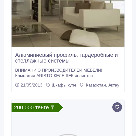
Алюминиевый профиль, гардеробные и
стеллажные системы
ВНИМАНИЮ ПРОИЗВОДИТЕЛЕЙ МЕБЕЛИ!
Компания ARISTO-КЕЛЕШЕК является
официальным дилером по продаже всей продукции
21/05/2013
Шкафы купе
Казахстан, Актау
выпускаемой под брендом "ARISTO" на территории
Республики Казахстан. "ARISTO" - это элитная
система раздвижных и распашных дверей,
гардеробной и стеллажной системы и фасадного
200 000 тенге 〒
профиля от Российского производителя.