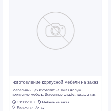
изготовление корпусной мебели на заказ
Мебельный цех изготовит на заказ любую
корпусную мебель. Встоенные шкафы, шкафы купе,
кухонные гарнитуры, спальные гарнитуры, офисную
18/08/2013
Мебель на заказ
мебель, кровати, и многое другое. Качество
Казахстан, Актау
гарантируем. Цены умеренные! Тел. 87022899873