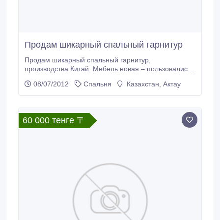
Продам шикарный спальный гарнитур
Продам шикарный спальный гарнитур,
производства Китай. Мебель новая – пользовались
около 3 месяцев, продается связи с переездом в
08/07/2012
Спальня
Казахстан, Актау
другой город. тел.: 87015501050.
60 000 тенге 〒