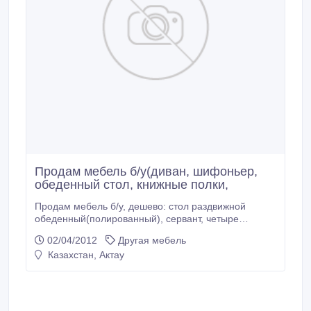
Продам мебель б/у(диван, шифоньер,
обеденный стол, книжные полки,
Продам мебель б/у, дешево: стол раздвижной
обеденный(полированный), сервант, четыре
книжных полки, два дивана (книжка), шифоньер-х
02/04/2012
Другая мебель
створчатый, кухонный пенал.Обращаться по
Казахстан, Актау
телефону: 8(7292)51 93 91 сот +77076895260;
+77775993843.