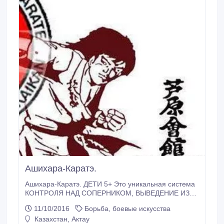
Ашихара-Каратэ.
Ашихара-Каратэ. ДЕТИ 5+ Это уникальная система
КОНТРОЛЯ НАД СОПЕРНИКОМ, ВЫВЕДЕНИЕ ИЗ
БАЛАНСА, С ЖЁСТКИМИ УДАРАМИ РУК И НОГ.
11/10/2016
Борьба, боевые искусства
Позволяет научится за короткое время
Казахстан, Актау
ПРОТИВОСТОЯТЬ БОЛЕЕ СИЛЬНОМУ