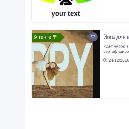
9 тенге 〒
Йога для 
Идет набор в группу для занятий йогой!!! Провожу индивидуальные и групповые занятия. Инструктор по йоге и психол
сертифицированный специалист, имею 3 высших обр
при работе с
24/12/201