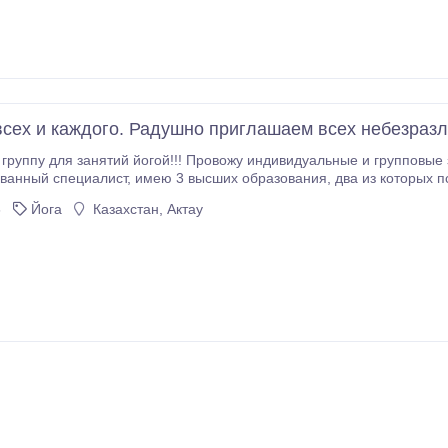
всех и каждого. Радушно приглашаем всех небезразл
ог:
азования, два из которых психологические, что на мой взгляд, немаловажно
 людьми!!! Живу и дышу йогой с 2009 года и с каждым днём всё бо
6
Йога
Казахстан, Актау