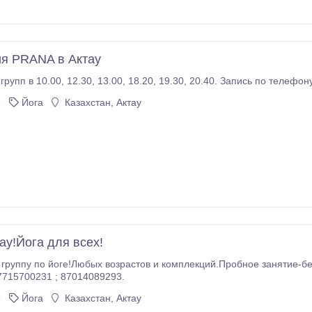
ия PRANA в Актау
6
Йога
Казахстан, Актау
ау!Йога для всех!
 группу по йоге!Любых возрастов и комплекций.Пробное занятие-бе
10000 Тел. 87715700231 ; 87014089293.
5
Йога
Казахстан, Актау