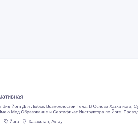
мативная
ги Для Любых Возможностей Тела. В Основе Хатха йога, Суставная гимнастика, Пранаяма, Мантры,
мею Мед.Образование и Сертификат Инструктора по Йоге. Проводит
 Стоимость 13000 в мес. 3 раза в неделю. 3б мкр. Буду рада встре
7
Йога
Казахстан, Актау