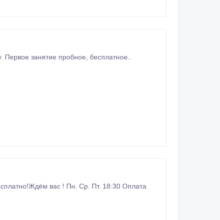
Набор новых групп в 10.00, 12.30, 13.00, 18.20, 19.30, 20.40. Запись по телефону. Первое занятие пробное, бесплатное..
сплатно!Ждём вас ! Пн. Ср. Пт. 18:30 Оплата