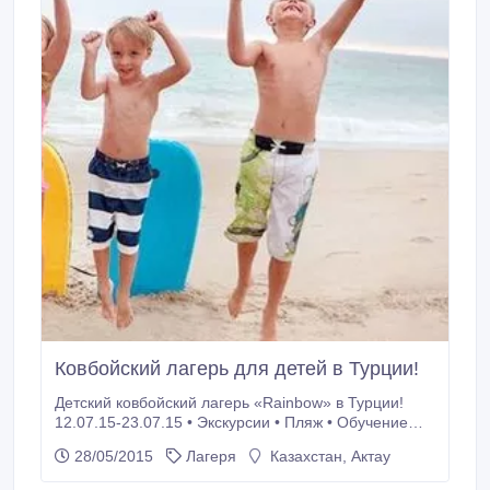
Ковбойский лагерь для детей в Турции!
Детский ковбойский лагерь «Rainbow» в Турции!
12.07.15-23.07.15 • Экскурсии • Пляж • Обучение
верховой езде • Изучение английского языка • Игры
28/05/2015
Лагеря
Казахстан, Актау
и развлечения • Дискотеки Цена 975 у.е. Тел.: +7707
998 51 05.